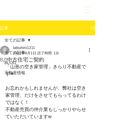
023-609-9630
ご相談だけでもお気軽にお問合せください
記事
全ての記事
tatsuhiro1211
全ての記事
2021年8月1日
読了時間: 1分
8/1中古住宅ご契約
BLOG
「山形の空き家管理」きらり不動産で
不動産情報
す✴︎
お忘れかもしれませんが、弊社は空き
家管理、だけをさせてもらってるわけ
ではなく！
不動産売買の仲介業もしっかりやらせ
ていただいていますw