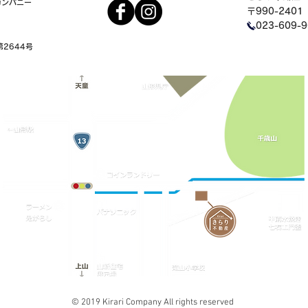
カンパニー
〒990-240
023-609-
第2644号
© 2019 Kirari Company All rights reserved