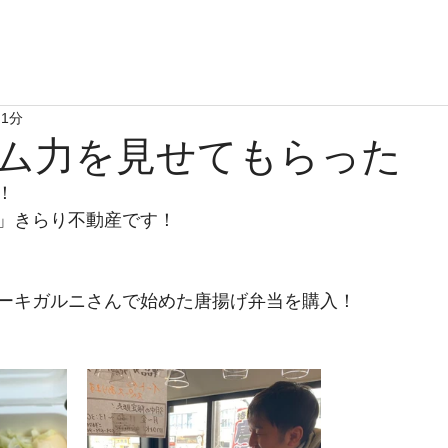
空き家管理
Contact
Blog
 1分
 チーム力を見せてもらった
！
」きらり不動産です！
ーキガルニさんで始めた唐揚げ弁当を購入！