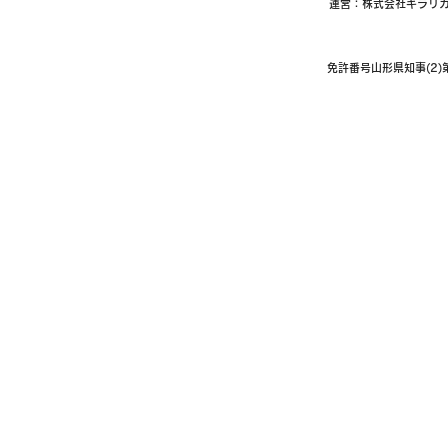
運営：株式会社キラリ
免許番号山形県知事(2)