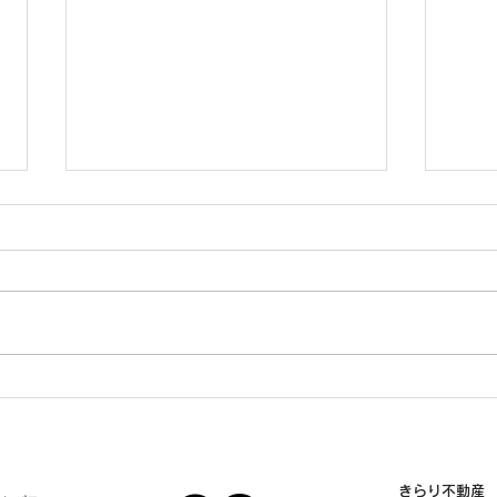
4/1
8/29 新着物件。山形市十日
町。
きらり不動産