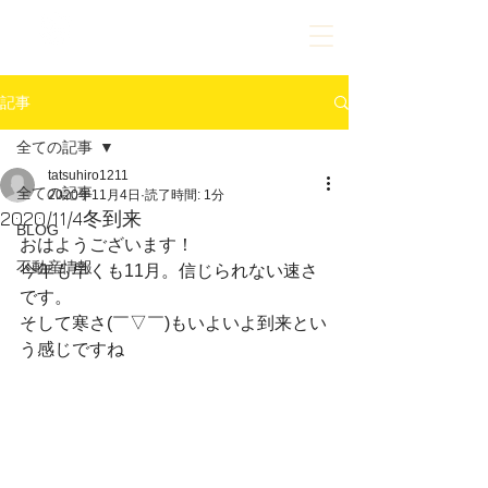
023-609-9630
ご相談だけでもお気軽にお問合せください
記事
全ての記事
tatsuhiro1211
全ての記事
2020年11月4日
読了時間: 1分
2020/11/4冬到来
BLOG
おはようございます！
不動産情報
今年も早くも11月。信じられない速さ
です。
そして寒さ(￣▽￣)もいよいよ到来とい
う感じですね