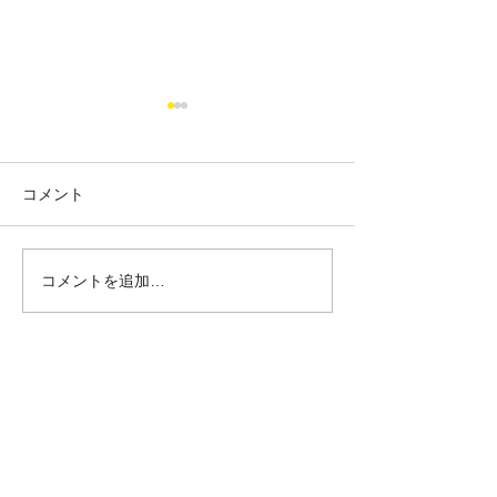
コメント
4/10 新芽の季節
コメントを追加…
8/29 新着物件。山形市十
日町。
きらり不動産
〒990-2401 山形市平清水45-2
023-609-
9630