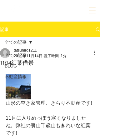
023-609-9630
ご相談だけでもお気軽にお問合せください
記事
全ての記事
tatsuhiro1211
全ての記事
2019年11月14日
読了時間: 1分
11/14紅葉借景
BLOG
不動産情報
山形の空き家管理、きらり不動産です!
11月に入りめっぽう寒くなりました
ね。弊社の裏山千歳山もきれいな紅葉
です!