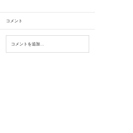
コメント
4/10 新芽の季節
コメントを追加…
8/29 新着物件。山形市十
日町。
きらり不動産
〒990-2401 山形市平清水45-2
023-609-
9630
kirari.fudousan@gmail.co
m